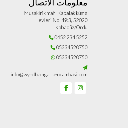
معلومات الاتصال
Musakirik mah. Kabalak küme
evleri No: 49:3, 52020
Kabadüz/Ordu
0452 234 5252
05334520750
05334520750
info@wyndhamgardencambasi.com